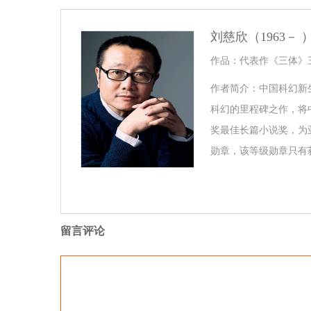
刘慈欣（1963－ 
作品：代表作《三体》
作者简介：中国科幻新
科幻的里程碑之作，将中
奖最佳长篇小说奖，为
勋章，该等级勋章只有
留言评论