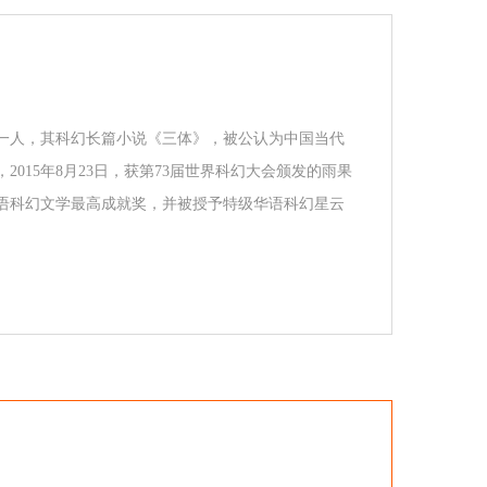
一人，其科幻长篇小说《三体》，被公认为中国当代
015年8月23日，获第73届世界科幻大会颁发的雨果
球华语科幻文学最高成就奖，并被授予特级华语科幻星云