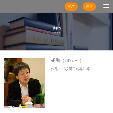
登录
注册
Togg
navi
杨鹏（1972－ ）
作品：《校园三剑客》等