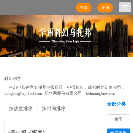
登录
注册
Togg
navi
科幻创意
科幻电影创意专项奖申报目录 申报邮箱：成都时光幻象公司：
dongrw@vip.163.com 新华网股份有限公司：
kehuan@news.cn
全部分类
按热度排序
按时间排序
全部
1号申报《驱魔》
长篇申报