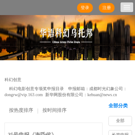
登录
注册
Togg
navi
科幻创意
科幻电影创意专项奖申报目录 申报邮箱：成都时光幻象公司：
dongrw@vip.163.com 新华网股份有限公司：
kehuan@news.cn
全部分类
按热度排序
按时间排序
全部
35号申报《海昏侯》
长篇申报