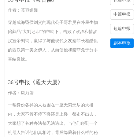
作者：慕容姗姗
中篇申报
穿越成海昏侯刘贺的现代公子哥君昊在外星生物
短篇申报
陪葬品“大刘记印”的帮助下，击败了政敌和情敌
汉宣帝刘询，赢得了与他现代女友秦菲长相酷似
剧本申报
的西汉第一美女伊人，从而使他和秦菲免于分手
喜结良缘。
36号申报《通天大厦》
作者：康乃馨
一帮身份各异的人被困在一座无穷无尽的大楼
内，大家不管不停下楼还是上楼，都走不出去，
大家想了各种办法都无法逃出。当他们碰到一个
机器人告诉他们真相时，背后隐藏着什么样的秘