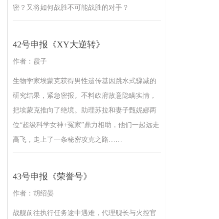
密？又将如何战胜不可能战胜的对手？
42号申报《XY大逆转》
作者：霞子
生物学家埃蒙克获得男性遗传基因跳水式骤减的
研究结果，紧急密报。不料政府故意隐瞒实情，
把埃蒙克推向了绝境。助理苏拉和妻子甄妮娜两
位“超级科学女神+冤家”鼎力相助，他们一起远走
高飞，走上了一条秘密攻克之路……
43号申报《荣誉号》
作者：胡绍晏
战舰前往执行任务途中遇难，代理舰长与火控官