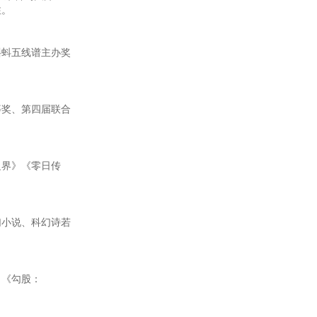
注。
蚪五线谱主办奖
奖、第四届联合
界》《零日传
小说、科幻诗若
》《勾股：