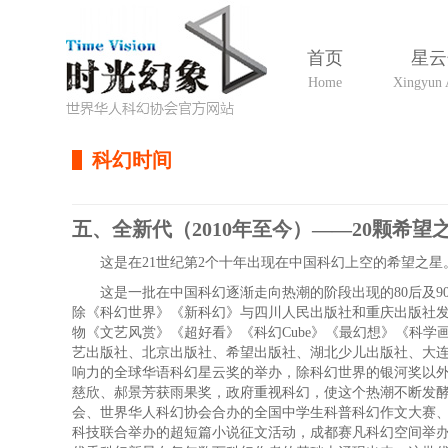
首页
星云
Home
Xingyun 
科幻时间
五、全新代（2010年至今）——20颗希望
这是在21世纪第2个十年出现在中国科幻上空的希望之星
这是一批在中国科幻逐渐走向热潮的阶段出现的80后及9
除《科幻世界》《新科幻》与四川人民出版社和重庆出版社
物《文艺风赏》《超好看》《科幻Cube》《最幻想》《科
艺出版社、北京出版社、希望出版社、湖北少儿出版社、大
响力的全球华语科幻星云奖的举办，除科幻世界的银河奖以
慈欣、郝景芳获雨果奖，政府重视科幻，使这个热潮不断发
会、世界华人科幻协会合办的全国中学生科普科幻作文大赛
科技联合举办的超短篇小说征文活动，成都赛凡科幻空间举