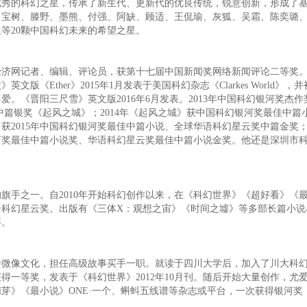
优秀的科幻之星，传承了新生代、更新代的优良传统，锐意创新，形成了
、宝树、滕野、墨熊、付强、阿缺、顾适、王侃瑜、灰狐、吴霜、陈奕璐
等20颗中国科幻未来的希望之星。
网记者、编辑、评论员，获第十七届中国新闻奖网络新闻评论二等奖。2
Ether》2015年1月发表于美国科幻杂志《Clarkes World》，
。《晋阳三尺雪》英文版2016年6月发表。2013年中国科幻银河奖杰作
中篇银奖《起风之城》；2014年《起风之城》获中国科幻银河奖最佳中篇
2015年中国科幻银河奖最佳中篇小说、全球华语科幻星云奖中篇金奖；2
银河奖最佳中篇小说奖、华语科幻星云奖最佳中篇小说金奖。他还是深圳市
手之一。自2010年开始科幻创作以来，在《科幻世界》《超好看》《
语科幻星云奖。出版有《三体X：观想之宙》《时间之墟》等多部长篇小说
等。
像文化，担任高级故事买手一职。就读于四川大学后，加入了川大科幻
一等奖，发表于《科幻世界》2012年10月刊。随后开始大量创作，尤
芽》《最小说》ONE·一个、蝌蚪五线谱等杂志或平台，一次获得银河奖