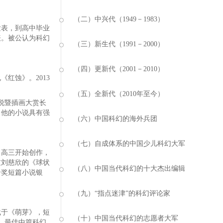
（二）中兴代（1949－1983）
发表，到高中毕业
表。被公认为科幻
（三）新生代（1991－2000）
（四）更新代（2001－2010）
红蚀》。2013
（五）全新代（2010年至今）
小说暨插画大赏长
，他的小说具有强
（六）中国科幻的海外兵团
（七）自成体系的中国少儿科幻大军
高三开始创作，
过刘慈欣的《球状
（八）中国当代科幻的十大杰出编辑
云奖短篇小说银
（九）“指点迷津”的科幻评论家
于《萌芽》，短
（十）中国当代科幻的志愿者大军
、最佳中篇科幻