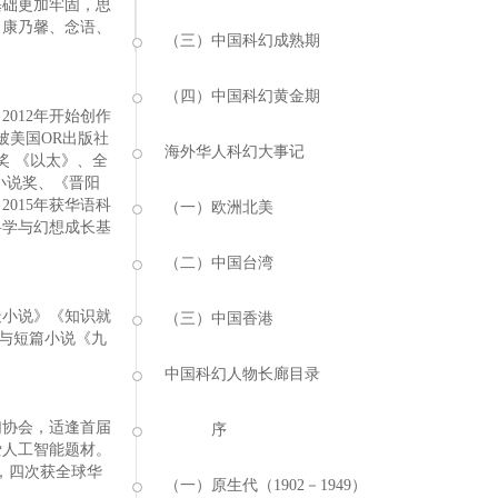
基础更加牢固，思
、康乃馨、念语、
（三）中国科幻成熟期
（四）中国科幻黄金期
012年开始创作
并被美国OR出版社
海外华人科幻大事记
奖 《以太》、全
小说奖、《晋阳
015年获华语科
（一）欧洲北美
科学与幻想成长基
（二）中国台湾
最小说》《知识就
（三）中国香港
与短篇小说《九
中国科幻人物长廊目录
协会，适逢首届
序
爱人工智能题材。
，四次获全球华
（一）原生代（1902－1949）