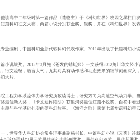
，他读高中二年级时第一篇作品《造物主》于《科幻世界》校园之星栏目
局超短篇科幻征文大赛，两篇小说分别获金奖、银奖，并在《科幻世界》发
编剧，中国科幻全新代软科幻代表作家。2011年出版了长篇科幻小说《
小说银奖。2012年3月凭《苍发的蜻蜓姬》一文获得2012角川华文轻
色，行文流畅，语言大气，尤其对具有动作感和动态效果的细节刻画深入
科幻大片。
工程力学系流体力学研究所攻读博士，研究方向为高速空气动力学。自
银河奖最佳新人奖，《卡文迪许陷阱》获银河奖最佳短篇小说奖。自初中看
的主题与科学基础扎实的硬科幻故事。《海洋之歌》获第七届华语科幻星
，世界华人科幻协会常务理事兼副秘书长。中篇科幻小说《云雾》连载
。曾获全球华语科幻星云奖最佳科幻电影创意奖、最佳科幻迷奖、最佳新秀奖