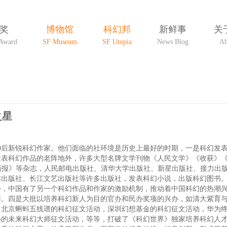
奖
博物馆
科幻邦
新鲜事
关
Award
SF Museum
SF Utopia
News Blog
Ab
之星
。
0后新锐科幻作家。他们面临的社环境是历史上最好的时期，一是科幻发
发表科幻作品的老阵地外，许多大型名牌文学刊物《人民文学》《收获》
学画报》等杂志，人民邮电出版社、清华大学出版社、新星出版社、接力出
连出版社、长江文艺出版社等许多出版社，发表科幻小说，出版科幻图书
外，中国有了另一个科幻作品和作家的激励机制，推动着中国科幻的热潮
酵。四是大批以培养科幻新人为目的官办和民办奖项的兴办，如清大紫育
、北京蝌蚪五线谱的科幻征文活动，深圳幻想基金的科幻征文活动，华为
办的未来科幻大师征文活动，等等，打破了《科幻世界》独家培养科幻人