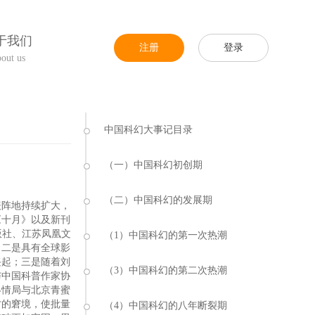
于我们
注册
登录
out us
中国科幻大事记目录
（一）中国科幻初创期
（二）中国科幻的发展期
表阵地持续扩大，
《十月》以及新刊
版社、江苏凤凰文
（1）中国科幻的第一次热潮
。二是具有全球影
兴起；三是随着刘
（3）中国科幻的第二次热潮
与中国科普作家协
终情局与北京青蜜
才的窘境，使批量
（4）中国科幻的八年断裂期