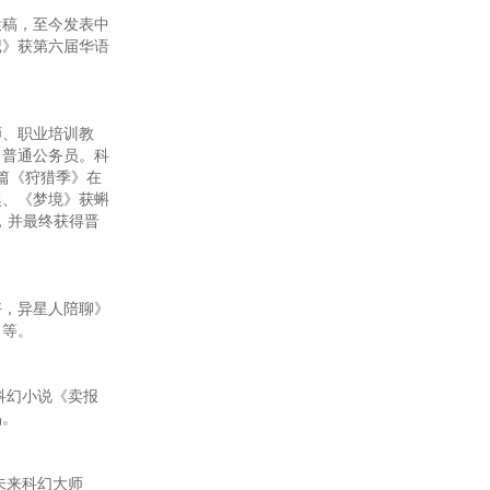
投稿，至今发表中
记》获第六届华语
、职业培训教
名普通公务员。科
一篇《狩猎季》在
奖、《梦境》获蝌
，并最终获得晋
好，异星人陪聊》
》等。
科幻小说《卖报
品。
未来科幻大师