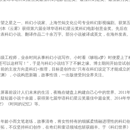
之星之一、科幻小说家、上海竺灿文化公司专业科幻影视编剧。获第五
本《云雾》获得第六届全球华语科幻星云奖科幻电影创意金奖。先后在《Galax
发表科幻小说、翻译作品二十余万字。部分小说被译成英文，在海外发表
工程师，业余时间从事科幻小说写作。小时看《哆啦a梦》时便爱上了
还可以这样写！”，于是与科幻小说结下了不解之缘。博士期间开始尝试
前的主攻方向是科幻+推理，目标是创作出“只有在科幻设定下才能成立的
间深渊》，小说构思新颖，故事性强，一出版便受到业界关注。
幕前设计人们未来的生活，夜晚在键盘上构建自己心中的世界。2011
疑短篇小说十余篇，获得第七届华语科幻星云奖最佳中篇金奖、2014年
空》《时间的记忆》等。
龄小而文笔老练，故事清奇，将女性特有的细腻柔情融进理性的科幻创
拓，不仅坚持科幻创作，在奇幻和童话领域也斩获颇丰。于《科幻世界》