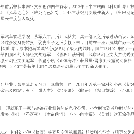
年前后曾从事网络文学创作四年有余，2013年下半年转向《科幻世界》
》《风暴之心》《唯死而已》等。2015年获银河奖最佳新人，《出巴别
幻星云年度新人银奖。
汽车管理学院，从军六年。后弃武从文，离开部队之后做过动画设计师
。经过多次身份转换，娶妻生子之后安顿下来，目前在一座五流城市做一
7月科幻世界，原本抱着试试的心态得到了极大的鼓舞，同年12月又刊登了
获第四届科幻大师征文奖冠军、《雲狸》获蝌蚪五线谱科幻征文大赛优秀
微科幻征文奖冠军，长篇小说《固体海洋》获晨星·晋康奖长篇资助资格
格。2016年荣获第七届全球华语科幻星云奖年度新人银奖。
毕业，曾用笔名立习习、李茜茜、翊，2011年以第一篇科幻小说《您
等杂志及网站，有《二维人生》《地图师》《邮差》《秋日黄昏》《小耳
业，现就职于一家与钢铁行业相关的信息化公司。小学时读到苏联时期的
》上发表《响》《圣诞夜》《生命的河》《小小的幸福》《英雄》这五篇作
015年其科幻小说《脑廊》获赛凡空间第四届幻想类联合征文（现更名为