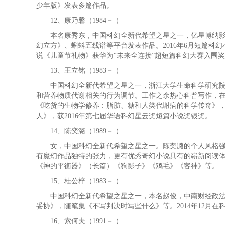
少年版》发表多篇作品。
12、康乃馨（1984－ ）
本名康秀东，中国科幻全新代希望之星之一，亿星博纳影视
幻立方》、蝌蚪五线谱等平台发表作品。2016年6月短篇科
说《儿童节礼物》获华为“未来全连接”超短篇科幻大赛入围奖
13、王立铭（1983－ ）
中国科幻全新代希望之星之一，浙江大学生命科学研究院教
和营养物质代谢相关的行为调节。工作之余热心科普写作，在微
《吃货的生物学修养：脂肪、糖和人类代谢病的科学传奇》，
人》，获2016年第七届华语科幻星云奖短篇小说奖银奖。
14、陈奕潞（1989－ ）
女，中国科幻全新代希望之星之一。陈奕潞的个人风格强烈
有魔幻作品独特的张力，更有优秀奇幻小说具有的崭新阅读
《神的平衡器》（长篇）《狗影子》《鸡毛》《客神》等。
15、桂公梓（1983－ ）
中国科幻全新代希望之星之一，本名赵俊，中南财经政法大
妥协》，随笔集《不写判决时写些什么》等。2014年12月
16、索何夫（1991－ ）