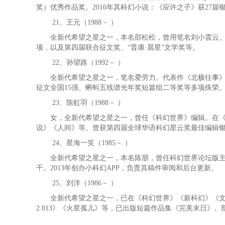
奖）优秀作品奖。2016年其科幻小说：《应许之子》获27
21
、王元（1988－ ）
全新代希望之星之一，本名邵松松，曾用笔名刘小震云。代
项，以及第四届联合征文奖、“晋康·晨星”文学奖等。
22
、孙望路（1992－ ）
全新代希望之星之一，笔名爱劳力。代表作《北极往事》《
征文全国15强、蝌蚪五线谱光年奖短篇组二等奖等多项殊荣
23
、陈虹羽（1988－ ）
女，全新代希望之星之一，曾任《科幻世界》编辑。在《科
说》《人间》等。曾获第四届全球华语科幻星云奖最佳编辑
24
、星海一笑（1985－ ）
全新代希望之星之一，本名陈朋，曾任科幻世界论坛版主，
干。2013年创办小科幻APP，负责其稿件审阅和后台更新。
25
、刘洋（1986－ ）
全新代希望之星之一，已在《科幻世界》《新科幻》《文艺
2.013》《火星孤儿》等，已出版短篇作品集《完美末日》