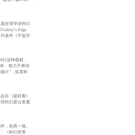
届全球华语科幻
y’s Edge
。代表作《宇宙尽
科幻这种题材，
创作，致力于将传
诡计”，拓宽科
年起在《超好看》
华语科幻星云奖最
作，别具一格。
、《科幻世界·