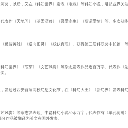
届银河奖，以后，又在《科幻世界》发表《电魂》等科幻小说，引起业界关
表作《天地间》《基因漂移》《吾爱永生》《所谓爱情》等。多次获蝌
反智英雄》《逆向图灵》《残缺真理》。获得第三届科联奖中长篇一等
。
幻世界》《萌芽》《文艺风赏》等杂志发表作品近百万字。代表作《边
银奖。
发起过西安首届高校幻想文化节，在《科幻大王》《新幻界》发表科幻
风赏》等杂志发表短、中篇科幻小说30余万字，代表作有《单孔衍射
。部分作品被翻译为英文在国外发表。