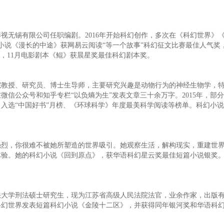
无锡有限公司任职编剧。2016年开始科幻创作，多次在《科幻世界》
幻小说《漫长的中途》获网易云阅读“等一个故事”科幻征文比赛最佳人气奖
，11月电影剧本《鲲》获晨星奖最佳科幻剧本奖。
授、研究员、博士生导师，主要研究兴趣是动物行为的神经生物学，特
信公众号和知乎专栏“以负熵为生”发表文章三十余万字。2015年，部
入选“中国好书”月榜、《环球科学》年度最美科学阅读等榜单。科幻小
，你很难不被她所塑造的世界吸引。她观察生活，解构现实，重建世界
体验。她的科幻小说《回到原点》，获华语科幻星云奖最佳短篇小说银奖
学刑法硕士研究生，现为江苏省高级人民法院法官，业余作家，出版有
在科幻世界发表短篇科幻小说《金陵十二区》，并获得同年银河奖和华语科