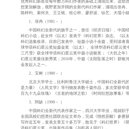
优秀科幻新星在每年数万科幻作者的基础上涌现出来。这批
想更加解放，视野更加开阔的全新代科幻作家，涌现出张冉
陈梓钧、索何夫、王立铭、桂公梓、廖舒波、钛艺、犬儒小姐
1、张冉（1981－ ）
中国科幻全新代的旗手之一，曾任《经济日报》、中国经济
科幻小说，处女作《以太》发表于《科幻世界》杂志。《以太》英文版《
科幻选集收录。目前已发表中、短篇小说十余篇，受到读者喜爱
球华语科幻星云奖短篇金奖 《以太》、全球华语科幻星云奖
三尺雪》获全球华语科幻星云奖中篇小说银奖；《大饥之年》获
幻星云奖最佳新秀奖；2016年，中篇《太阳坠落之时》获
金发起人之一。
2、宝树（1980－ ）
北京大学学士，比利时鲁汶大学硕士，中国科幻全新代的旗
是力量》《人民文学》等刊物发表数十篇作品，多次荣获华
百九十九朵玫瑰》《古老的地球之歌》《时间狂想故事集》
3、阿缺（1990－ ）
中国科幻全新代代表作家之一，四川大学毕业，现就职于微
全国高校幻想类社团联合征文举办，完成《悄然苏醒》参赛获得
写作近五年，发表文章五十多万字，散见于《科幻世界》《萌
语科幻星云奖，出版有作品集《与机器人同行》。