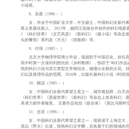
小说奖。
8、吴霜（1986－ ）
女，毕业于中国矿业大学，中文硕士，中国科幻全新代希望
星云奖最佳新人。 2015年，她同王侃瑜合作创作的科幻电影剧
》《科幻世界》《文艺风赏》《新科幻》《最小说》等杂志
头的餐馆》系列及《天元》《捏脸师》等。
9、付强（1983－ ）
北京大学物理学院博士毕业，现就职于中国石化，担任高级
高中时第一次读到刘慈欣的《乡村教师》，惊叹于“科幻作品
统的科幻小说与其它类型文学相结合，碰撞出全新的火花。目
幻以及推理作品的范围。2016年，出版长篇科幻小说《时
10、顾适（1985－ ）
女，中国科幻全新代希望之星之一，城市规划师，白天在屏
《科幻世界》《悬疑世界》《新科幻》等杂志上发表科幻、悬
具潜力新作者银奖。 主要作品包括《嵌合体》《莫比乌斯时
11、念语（1996－ ）
女，中国科幻全新代希望之星之一，现就读于上海交大，年
其以《野火》出道，惊艳科幻文学圈，且执着于幻想领域的开