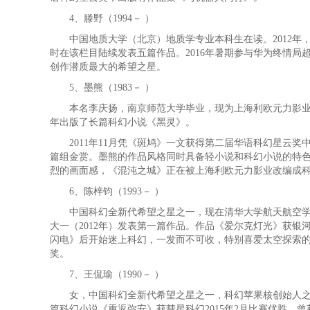
4、滕野（1994－ ）
中国地质大学（北京）地质学专业本科生在读。2012年
时在该栏目陆续发表五篇作品。2016年暑期参与华为终情
创作潜质最大的希望之星。
5、墨熊（1983－ ）
本名李庆扬，南京师范大学毕业，现为上海利欧元力影业专业
年出版了长篇科幻小说《黑灵》。
2011年11月凭《斑鸠》一文获得第二届华语科幻星云奖中篇
篇组金赏。墨熊的作品风格同时具备轻小说和科幻小说的特
烈的画面感，《混沌之城》正在被上海利欧元力影业改编成
6、陈梓钧（1993－ ）
中国科幻全新代希望之星之一，现在清华大学航天航空学院
大一（2012年）发表第一篇作品。作品《爱尔克灯光》获
闪电》后开始迷上科幻，一发而不可收，特别喜爱太空探索
奖。
7、王侃瑜（1990－ ）
女，中国科幻全新代希望之星之一，科幻苹果核创始人之一
篇科幻小说《重返弥安》获彗星科幻2015年2月比赛优胜