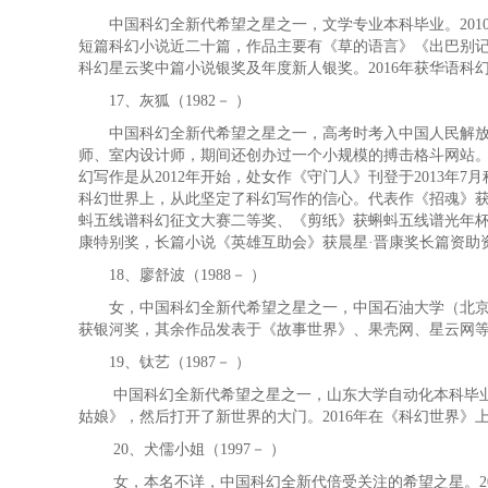
中国科幻全新代希望之星之一，文学专业本科毕业。2010
短篇科幻小说近二十篇，作品主要有《草的语言》《出巴别记
科幻星云奖中篇小说银奖及年度新人银奖。2016年获华语科
17、灰狐（1982－ ）
中国科幻全新代希望之星之一，高考时考入中国人民解放军
师、室内设计师，期间还创办过一个小规模的搏击格斗网站
幻写作是从2012年开始，处女作《守门人》刊登于2013年
科幻世界上，从此坚定了科幻写作的信心。代表作《招魂》
蚪五线谱科幻征文大赛二等奖、《剪纸》获蝌蚪五线谱光年杯
康特别奖，长篇小说《英雄互助会》获晨星·晋康奖长篇资助资
18、廖舒波（1988－ ）
女，中国科幻全新代希望之星之一，中国石油大学（北京）
获银河奖，其余作品发表于《故事世界》、果壳网、星云网
19
、钛艺（1987－ ）
中国科幻全新代希望之星之一，山东大学自动化本科毕
姑娘》，然后打开了新世界的大门。2016年在《科幻世界
20
、犬儒小姐（1997－ ）
女，本名不详，中国科幻全新代倍受关注的希望之星。2